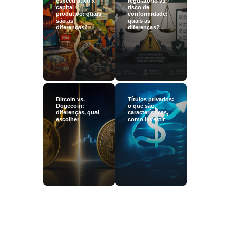
especulativo x
regulatório vs.
capital
risco de
produtivo: quais
conformidade:
são as
quais as
diferenças?
diferenças?
Bitcoin vs.
Títulos privados:
Dogecoin:
o que são,
diferenças, qual
características,
escolher
como investir