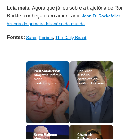
Leia mais:
Agora que já leu sobre a trajetória de Ron
Burkle, conheça outro americano,
John D. Rockefeller:
história do primeiro bilionário do mundo
Fontes:
,
,
,
Suno
Forbes
The Daily Beast
Paul Samuelson:
Eric Yuan:
biografia, prêmio
história
Nobel,
completa do
contribuições
criador da Zoom
Steve Ballmer:
Chamath
biografia
Palihapitiya: