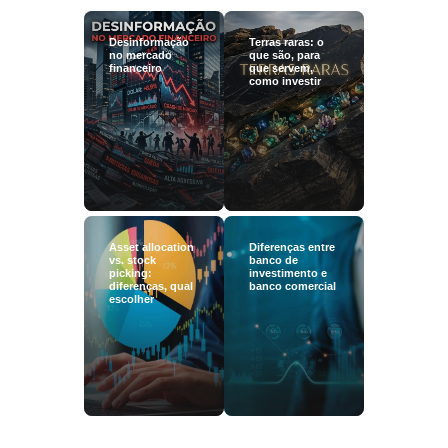
Desinformação
Terras raras: o
no mercado
que são, para
financeiro
que servem,
como investir
Asset allocation
Diferenças entre
vs. stock
banco de
picking:
investimento e
diferenças, qual
banco comercial
escolher