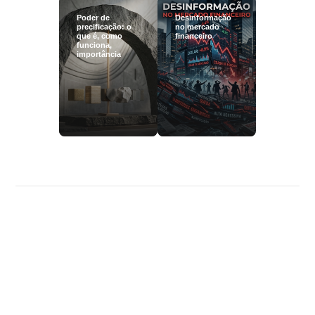
Poder de
Desinformação
precificação: o
no mercado
que é, como
financeiro
funciona,
importância