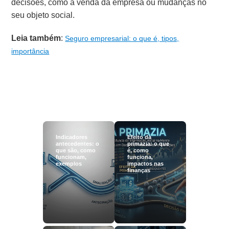
decisões, como a venda da empresa ou mudanças no
seu objeto social.
Leia também
:
Seguro empresarial: o que é, tipos,
importância
Indicadores
Efeito da
antecedentes: o
primazia: o que
que são, como
é, como
funcionam,
funciona,
exemplos
impactos nas
finanças