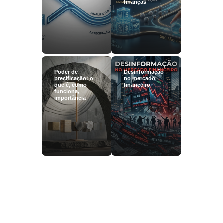
finanças
Poder de
Desinformação
precificação: o
no mercado
que é, como
financeiro
funciona,
importância