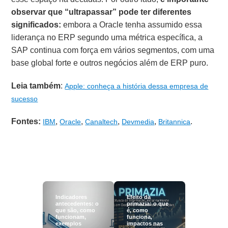
observar que “ultrapassar” pode ter diferentes
significados:
embora a Oracle tenha assumido essa
liderança no ERP segundo uma métrica específica, a
SAP continua com força em vários segmentos, com uma
base global forte e outros negócios além de ERP puro.
Leia também
:
Apple: conheça a história dessa empresa de
sucesso
Fontes:
,
,
,
,
.
IBM
Oracle
Canaltech
Devmedia
Britannica
Indicadores
Efeito da
antecedentes: o
primazia: o que
que são, como
é, como
funcionam,
funciona,
exemplos
impactos nas