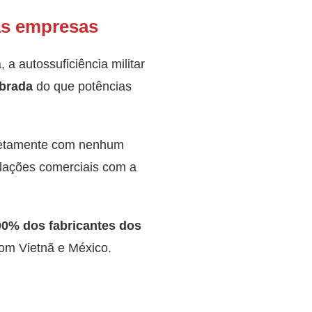
das empresas
a autossuficiência militar
ibrada
do que potências
iretamente com nenhum
elações comerciais com a
90% dos fabricantes dos
com Vietnã e México.