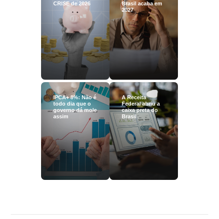
CRISE de 2026
Brasil acaba em
2027
IPCA+ 8%: Não é
A Receita
todo dia que o
Federal abriu a
governo dá mole
caixa preta do
assim
Brasil