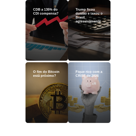
CDB a 135% do
Trump ficou
CDI compensa?
doidão e taxou o
Brasil
agressivamente
O fim do Bitcoin
Fique rico com a
está próximo?
CRISE de 2026