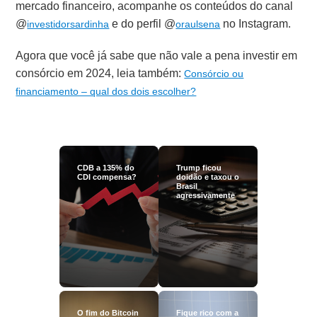
mercado financeiro, acompanhe os conteúdos do canal
@
e do perfil @
no Instagram.
investidorsardinha
oraulsena
Agora que você já sabe que não vale a pena investir em
consórcio em 2024, leia também:
Consórcio ou
financiamento – qual dos dois escolher?
CDB a 135% do
Trump ficou
CDI compensa?
doidão e taxou o
Brasil
agressivamente
O fim do Bitcoin
Fique rico com a