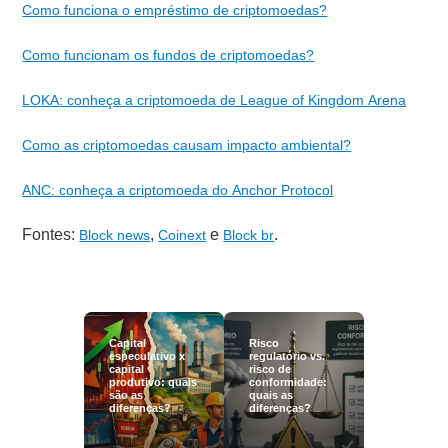
Como funciona o empréstimo de criptomoedas?
Como funcionam os fundos de criptomoedas?
LOKA: conheça a criptomoeda de League of Kingdom Arena
Como as criptomoedas causam impacto ambiental?
ANC: conheça a criptomoeda do Anchor Protocol
Fontes:
,
e
.
Block news
Coinext
Block br
Capital
Risco
especulativo x
regulatório vs.
capital
risco de
produtivo: quais
conformidade:
são as
quais as
diferenças?
diferenças?