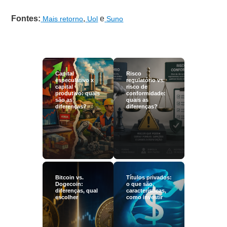
Fontes:
,
e
Mais retorno
Uol
Suno
Capital
Risco
especulativo x
regulatório vs.
capital
risco de
produtivo: quais
conformidade:
são as
quais as
diferenças?
diferenças?
Bitcoin vs.
Títulos privados:
Dogecoin:
o que são,
diferenças, qual
características,
escolher
como investir