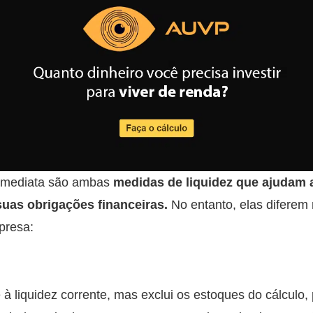
z imediata são ambas
medidas de liquidez que ajudam a
uas obrigações financeiras.
No entanto, elas diferem
presa:
 à liquidez corrente, mas exclui os estoques do cálcul