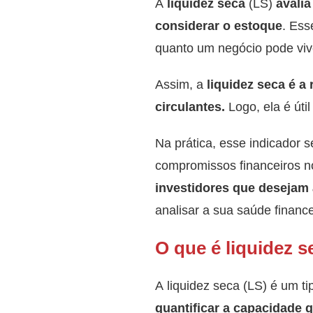
A
liquidez seca
(LS)
avali
considerar o estoque
. Ess
quanto um negócio pode vi
Assim, a
liquidez seca é a 
circulantes.
Logo, ela é útil
Na prática, esse indicador 
compromissos financeiros n
investidores que desejam 
analisar a sua saúde finan
O que é liquidez s
A liquidez seca (LS) é um t
quantificar a capacidade