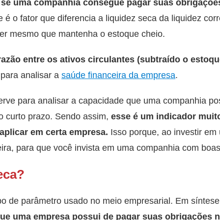
a se uma companhia consegue pagar suas obrigaçõe
e é o fator que diferencia a liquidez seca da liquidez cor
ver mesmo que mantenha o estoque cheio.
razão entre os ativos circulantes (subtraído o estoq
 para analisar a
saúde financeira da empresa
.
serve para analisar a capacidade que uma companhia po
o curto prazo.
Sendo assim,
esse é um indicador muit
aplicar em certa empresa.
Isso porque, ao investir e
ceira, para que você invista em uma companhia com boa
eca?
ipo de parâmetro usado no meio empresarial.
Em síntese
 que uma empresa possui de pagar suas obrigações n