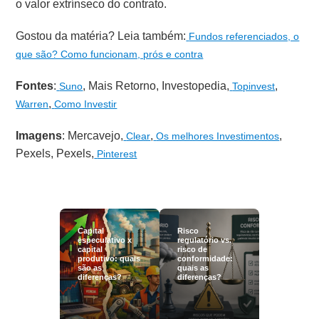
o valor extrínseco do contrato.
Gostou da matéria? Leia também:
Fundos referenciados, o
que são? Como funcionam, prós e contra
Fontes
:
,
Mais Retorno
,
Investopedia
,
,
Suno
Topinvest
,
Warren
Como Investir
Imagens
:
Mercavejo
,
,
,
Clear
Os melhores Investimentos
Pexels
,
Pexels
,
Pinterest
Capital
Risco
especulativo x
regulatório vs.
capital
risco de
produtivo: quais
conformidade:
são as
quais as
diferenças?
diferenças?