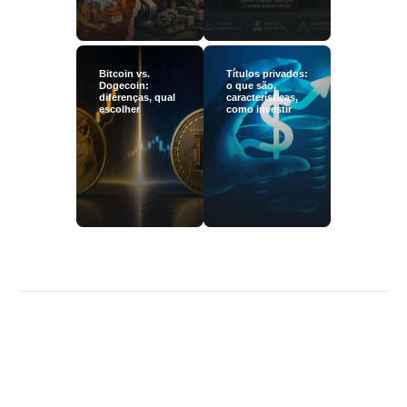
Bitcoin vs.
Títulos privados:
Dogecoin:
o que são,
diferenças, qual
características,
escolher
como investir