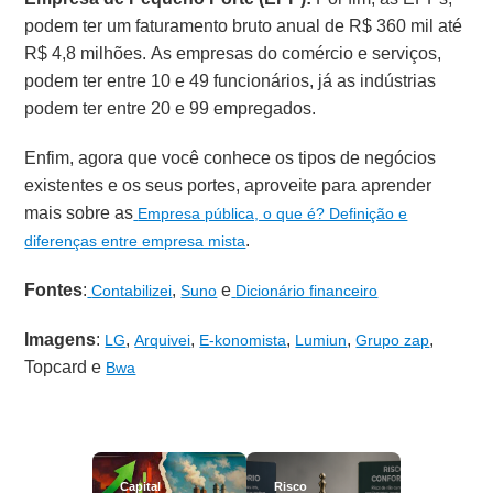
podem ter um faturamento bruto anual de R$ 360 mil até
R$ 4,8 milhões. As empresas do comércio e serviços,
podem ter entre 10 e 49 funcionários, já as indústrias
podem ter entre 20 e 99 empregados.
Enfim, agora que você conhece os tipos de negócios
existentes e os seus portes, aproveite para aprender
mais sobre as
Empresa pública, o que é? Definição e
.
diferenças entre empresa mista
Fontes
:
,
e
Contabilizei
Suno
Dicionário financeiro
Imagens
:
,
,
,
,
,
LG
Arquivei
E-konomista
Lumiun
Grupo zap
Topcard e
Bwa
Capital
Risco