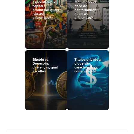
especulativo x
regulatório vs.
capital
risco de
produtivo: quais
conformidade:
são as
quais as
diferenças?
diferenças?
Bitcoin vs.
Títulos privados:
Dogecoin:
o que são,
diferenças, qual
características,
escolher
como investir