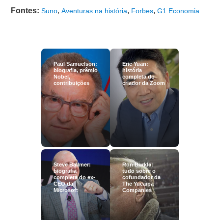
Fontes:
,
,
,
Suno
Aventuras na história
Forbes
G1 Economia
Paul Samuelson:
Eric Yuan:
biografia, prêmio
história
Nobel,
completa do
contribuições
criador da Zoom
Steve Ballmer:
Ron Burkle:
biografia
tudo sobre o
completa do ex-
cofundador da
CEO da
The Yucaipa
Microsoft
Companies