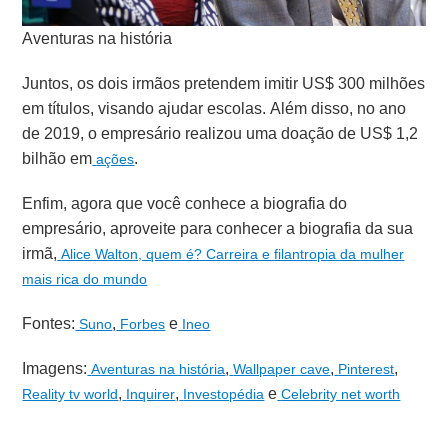
Aventuras na história
Juntos, os dois irmãos pretendem imitir US$ 300 milhões
em títulos, visando ajudar escolas. Além disso, no ano
de 2019, o empresário realizou uma doação de US$ 1,2
bilhão em
.
ações
Enfim, agora que você conhece a biografia do
empresário, aproveite para conhecer a biografia da sua
irmã,
Alice Walton, quem é? Carreira e filantropia da mulher
mais rica do mundo
Fontes:
,
e
Suno
Forbes
Ineo
Imagens:
,
,
,
Aventuras na história
Wallpaper cave
Pinterest
,
,
e
Reality tv world
Inquirer
Investopédia
Celebrity net worth