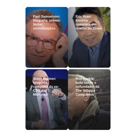
Paul Samuelson:
Eric Yuan:
biografia, prêmio
história
Nobel,
completa do
contribuições
criador da Zoom
Steve Ballmer:
Ron Burkle:
biografia
tudo sobre o
completa do ex-
cofundador da
CEO da
The Yucaipa
Microsoft
Companies