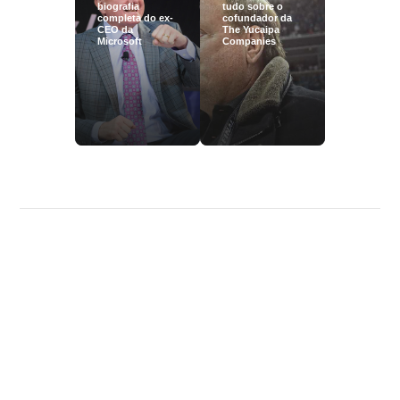
biografia
tudo sobre o
completa do ex-
cofundador da
CEO da
The Yucaipa
Microsoft
Companies