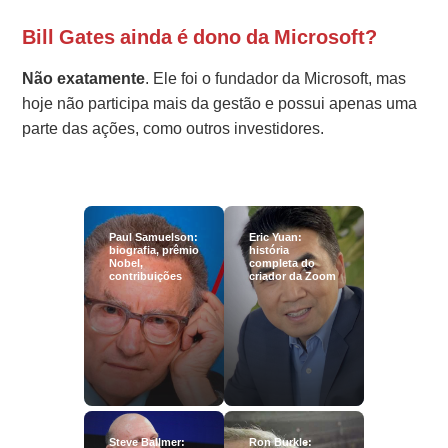
Bill Gates ainda é dono da Microsoft?
Não exatamente
. Ele foi o fundador da Microsoft, mas
hoje não participa mais da gestão e possui apenas uma
parte das ações, como outros investidores.
Paul Samuelson:
Eric Yuan:
biografia, prêmio
história
Nobel,
completa do
contribuições
criador da Zoom
Steve Ballmer:
Ron Burkle: