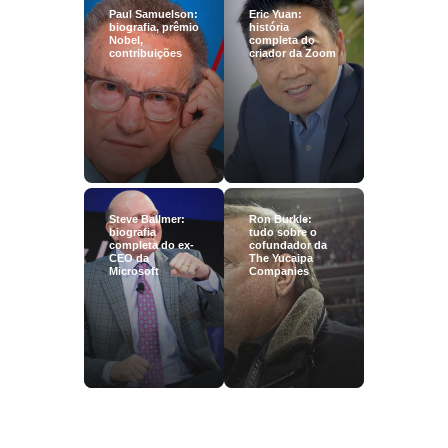
Paul Samuelson:
Eric Yuan:
biografia, prêmio
história
Nobel,
completa do
contribuições
criador da Zoom
Steve Ballmer:
Ron Burkle:
biografia
tudo sobre o
completa do ex-
cofundador da
CEO da
The Yucaipa
Microsoft
Companies