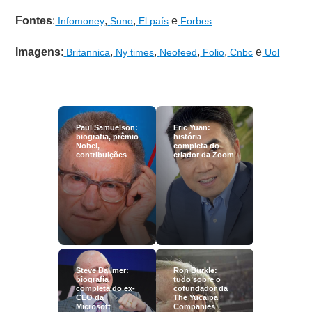
Fontes
:
,
,
e
Infomoney
Suno
El país
Forbes
Imagens
:
,
,
,
,
e
Britannica
Ny times
Neofeed
Folio
Cnbc
Uol
Paul Samuelson:
Eric Yuan:
biografia, prêmio
história
Nobel,
completa do
contribuições
criador da Zoom
Steve Ballmer:
Ron Burkle:
biografia
tudo sobre o
completa do ex-
cofundador da
CEO da
The Yucaipa
Microsoft
Companies