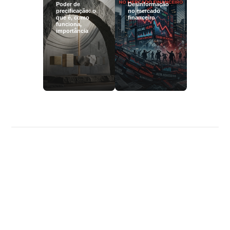
Poder de
Desinformação
precificação: o
no mercado
que é, como
financeiro
funciona,
importância