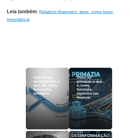
Leia também
:
Relatório financeiro: tipos, como fazer,
importância
Indicadores
Efeito da
antecedentes: o
primazia: o que
que são, como
é, como
funcionam,
funciona,
exemplos
impactos nas
finanças