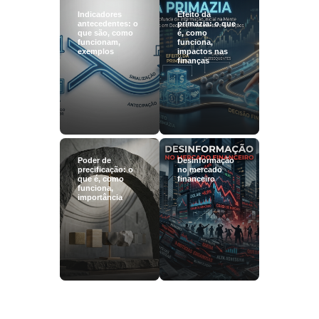
Indicadores
Efeito da
antecedentes: o
primazia: o que
que são, como
é, como
funcionam,
funciona,
exemplos
impactos nas
finanças
Poder de
Desinformação
precificação: o
no mercado
que é, como
financeiro
funciona,
importância