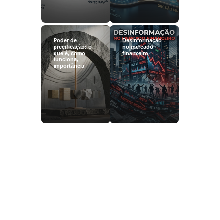
Poder de
Desinformação
precificação: o
no mercado
que é, como
financeiro
funciona,
importância