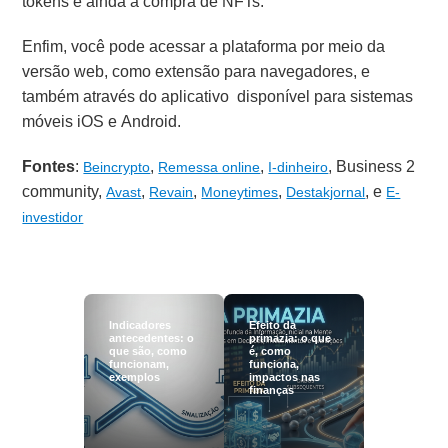
tokens e ainda a compra de NFTs.
Enfim, você pode acessar a plataforma por meio da
versão web, como extensão para navegadores, e
também através do aplicativo disponível para sistemas
móveis iOS e Android.
Fontes
:
,
,
, Business 2
Beincrypto
Remessa online
I-dinheiro
community,
,
,
,
, e
Avast
Revain
Moneytimes
Destakjornal
E-
investidor
Indicadores
Efeito da
antecedentes: o
primazia: o que
que são, como
é, como
funcionam,
funciona,
exemplos
impactos nas
finanças