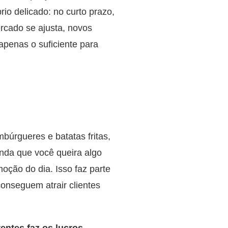
io delicado: no curto prazo,
cado se ajusta, novos
penas o suficiente para
úrgueres e batatas fritas,
inda que você queira algo
ção do dia. Isso faz parte
onseguem atrair clientes
entes faz os lucros