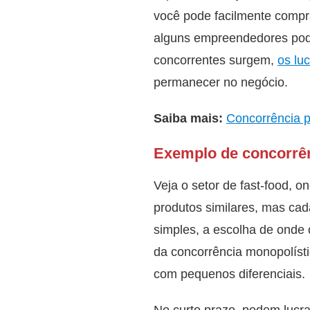
você pode facilmente compra
alguns empreendedores pode
concorrentes surgem,
os lu
permanecer no negócio.
Saiba mais:
Concorrência pe
Exemplo de concorrên
Veja o setor de fast-food, 
produtos similares, mas cad
simples, a escolha de onde
da concorrência monopolísti
com pequenos diferenciais.
No curto prazo, podem lucr