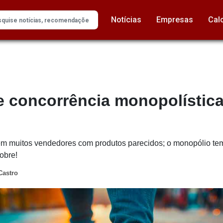
Notícias
Empresas
Cal
e concorrência monopolístic
tem muitos vendedores com produtos parecidos; o monopólio t
obre!
Castro