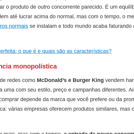
r o produto de outro concorrente parecido. É um equilíbr
m até lucrar acima do normal, mas com o tempo, o mer
cros normais
se instalam e todo mundo acaba faturando a
rfeita: o que é e quais são as características?
cia monopolística
onde redes como
McDonald’s e Burger King
vendem hamb
a uma com seu estilo, preço e campanhas diferentes. A
 comprar depende da marca que você prefere ou da promo
ca: várias empresas oferecem produtos similares, mas c
ar mais, mas com o tempo,
a entrada de novos concorr