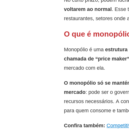
voltarem ao normal
. Esse
restaurantes, setores onde a
O que é monopóli
Monopólio é uma
estrutur
chamada de “price maker
mercado com ela.
O monopólio só se mantém
mercado
: pode ser o gove
recursos necessários. A co
para quem consome e també
Confira também:
Competiti