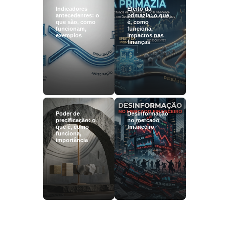
Indicadores
Efeito da
antecedentes: o
primazia: o que
que são, como
é, como
funcionam,
funciona,
exemplos
impactos nas
finanças
Poder de
Desinformação
precificação: o
no mercado
que é, como
financeiro
funciona,
importância