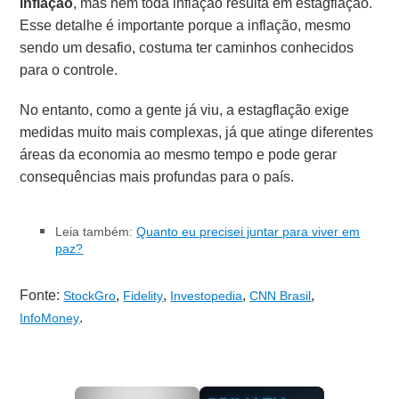
inflação
, mas nem toda inflação resulta em estagflação.
Esse detalhe é importante porque a inflação, mesmo
sendo um desafio, costuma ter caminhos conhecidos
para o controle.
No entanto, como a gente já viu, a estagflação exige
medidas muito mais complexas, já que atinge diferentes
áreas da economia ao mesmo tempo e pode gerar
consequências mais profundas para o país.
Leia também:
Quanto eu precisei juntar para viver em
paz?
Fonte:
,
,
,
,
StockGro
Fidelity
Investopedia
CNN Brasil
.
InfoMoney