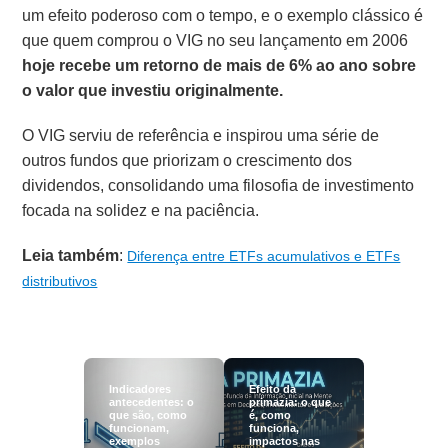
um efeito poderoso com o tempo, e o exemplo clássico é
que quem comprou o VIG no seu lançamento em 2006
hoje recebe um retorno de mais de 6% ao ano sobre
o valor que investiu originalmente.
O VIG serviu de referência e inspirou uma série de
outros fundos que priorizam o crescimento dos
dividendos, consolidando uma filosofia de investimento
focada na solidez e na paciência.
Leia também
:
Diferença entre ETFs acumulativos e ETFs
distributivos
Indicadores
Efeito da
antecedentes: o
primazia: o que
que são, como
é, como
funcionam,
funciona,
exemplos
impactos nas