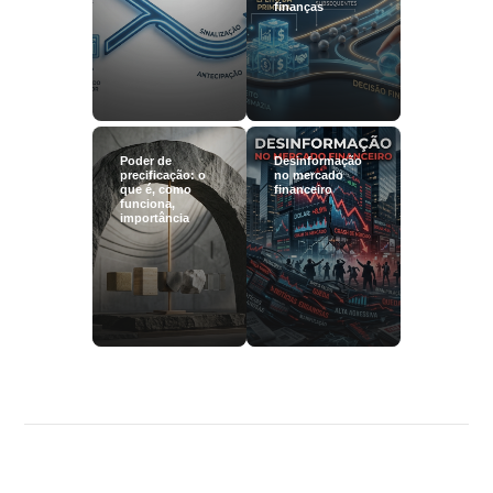
finanças
Poder de
Desinformação
precificação: o
no mercado
que é, como
financeiro
funciona,
importância