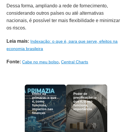
Dessa forma, ampliando a rede de fornecimento,
considerando outros países ou até alternativas
nacionais, é possível ter mais flexibilidade e minimizar
os riscos.
Leia mais:
Indexação: o que é, para que serve, efeitos na
economia brasileira
Fonte:
,
Cabe no meu bolso
Central Charts
Efeito da
Poder de
primazia: o que
precificação: o
é, como
que é, como
funciona,
funciona,
impactos nas
importância
finanças