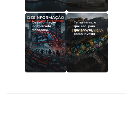
Desinformação
Terras raras: o
no mercado
que são, para
financeiro
que servem,
como investir