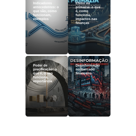
Indicadores
Efeito da
antecedentes: o
primazia: o que
que são, como
é, como
funcionam,
funciona,
exemplos
impactos nas
finanças
Poder de
Desinformação
precificação: o
no mercado
que é, como
financeiro
funciona,
importância