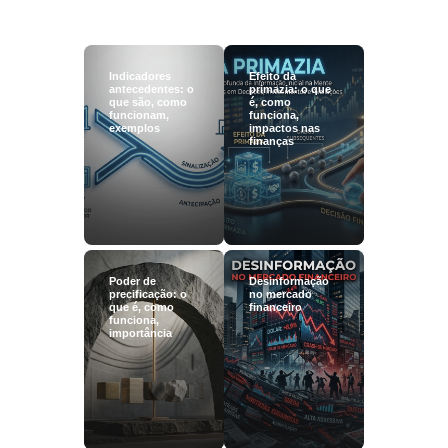
Indicadores
Efeito da
antecedentes: o
primazia: o que
que são, como
é, como
funcionam,
funciona,
exemplos
impactos nas
finanças
Poder de
Desinformação
precificação: o
no mercado
que é, como
financeiro
funciona,
importância