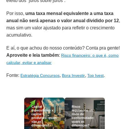
efeito dos “juros sobre juros”.
Por isso,
uma taxa mensal equivalente a uma taxa
anual não será apenas o valor anual dividido por 12
,
mas sim um valor ajustado para refletir o crescimento
acumulativo.
E aí, o que achou do nosso conteúdo? Conta pra gente!
Aproveite e leia também
:
Risco financeiro: o que é, como
calcular, evitar e analisar
Fonte:
,
,
.
Estratégia Concursos
Bora Investir
Top Ivest
Capital
Risco
especulativo x
regulatório vs.
capital
risco de
produtivo: quais
conformidade:
são as
quais as
diferenças?
diferenças?