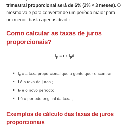
trimestral proporcional será de 6% (2% × 3 meses)
. O
mesmo vale para converter de um período maior para
um menor, basta apenas dividir.
Como calcular as taxas de juros
proporcionais?
I
= i x t
/t
p
p
I
é a taxa proporcional que a gente quer encontrar
p
i
é a taxa de juros ;
t
é o novo período;
p
t
é o período original da taxa ;
Exemplos de cálculo das taxas de juros
proporcionais