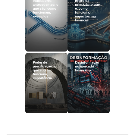
Indicadores
Efeito da
antecedentes: o
primazia: o que
que são, como
é, como
funcionam,
funciona,
exemplos
impactos nas
finanças
Poder de
Desinformação
precificação: o
no mercado
que é, como
financeiro
funciona,
importância