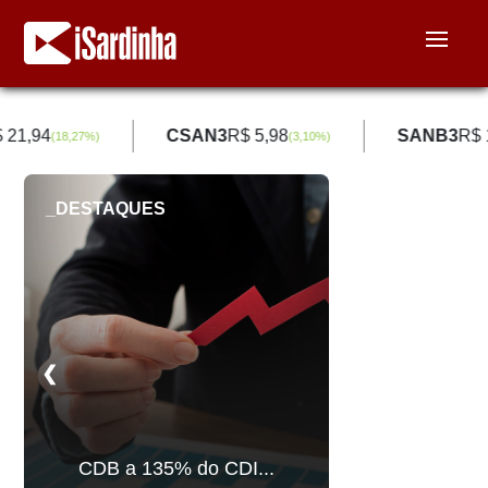
 21,94
CSAN3
R$ 5,98
SANB3
R$ 
(
18,27
%)
(
3,10
%)
_DESTAQUES
❮
❯
CDB a 135% do CDI...