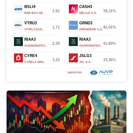
BSLI4
CASH3
1,61
54,11%
BRB BCO DE...
MÉLIUZ S.A.
VTRU3
GRND3
1,71
42,01%
VITRU EDUC...
GRENDENE S.A.
RIAA3
RIAA3
2,59
41,89%
GUARARAPES...
GUARARAPES...
CYRE4
JSLG3
3,22
33,36%
CYRELA BRA...
JSL S.A.
DADOS POR: