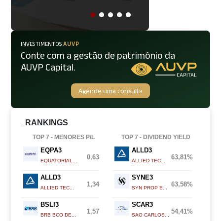
INVESTIMENTOS
AUVP
Conte com a gestão de patrimônio da
AUVP Capital.
Agende uma consulta
_RANKINGS
TOP 7 - MENORES P/L
TOP 7 - DIVIDEND YIELD
EQPA3
ALLD3
0,63
63,81%
EQUATORIAL...
ALLIED TEC...
ALLD3
SYNE3
1,34
63,58%
ALLIED TEC...
SYN PROP E...
BSLI3
SCAR3
1,57
54,41%
BRB BCO DE...
SAO CARLOS...