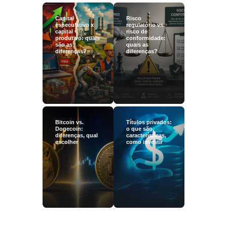
Capital
Risco
especulativo x
regulatório vs.
capital
risco de
produtivo: quais
conformidade:
são as
quais as
diferenças?
diferenças?
Bitcoin vs.
Títulos privados:
Dogecoin:
o que são,
diferenças, qual
características,
escolher
como investir