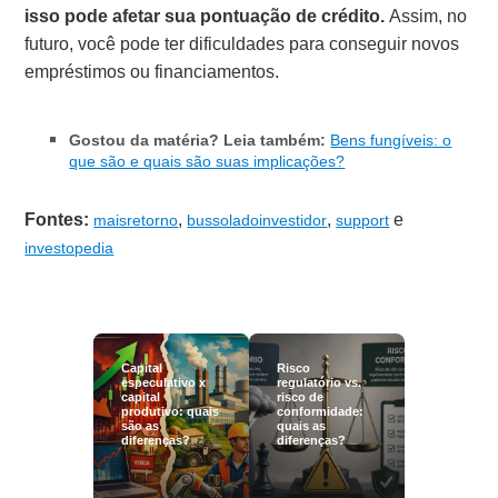
isso pode afetar sua pontuação de crédito.
Assim, no
futuro, você pode ter dificuldades para conseguir novos
empréstimos ou financiamentos.
Gostou da matéria? Leia também:
Bens fungíveis: o
que são e quais são suas implicações?
Fontes:
,
,
e
maisretorno
bussoladoinvestidor
support
investopedia
Capital
Risco
especulativo x
regulatório vs.
capital
risco de
produtivo: quais
conformidade:
são as
quais as
diferenças?
diferenças?