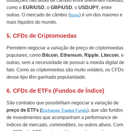
flutuações nas taxas de câmbio entre diferentes moedas,
como o
EUR/USD
, o
GBP/USD
, o
USD/JPY
, entre
outras. O mercado de câmbio (
) é um dos maiores e
forex
mais líquidos do mundo.
5. CFDs de Criptomoedas
Permitem negociar a variação de preço de criptomoedas
populares, como
Bitcoin
,
Ethereum
,
Ripple
,
Litecoin
, e
outras, sem a necessidade de possuir a moeda digital de
fato. Como as criptomoedas são muito voláteis, os CFDs
desse tipo têm ganhado popularidade.
6. CFDs de ETFs (Fundos de Índice)
São contratos que possibilitam negociar a variação de
preço de ETFs (
), que são fundos
Exchange Traded Funds
de investimentos que acompanham a performance de
índices de mercado, commodities, ou outros ativos. Com