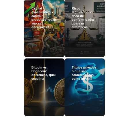
Capital
Risco
especulativo x
regulatório vs.
capital
risco de
produtivo: quais
conformidade:
são as
quais as
diferenças?
diferenças?
Bitcoin vs.
Títulos privados:
Dogecoin:
o que são,
diferenças, qual
características,
escolher
como investir