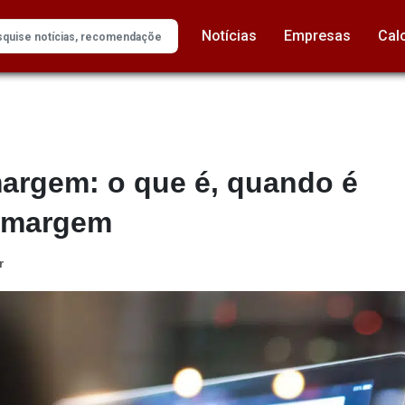
Notícias
Empresas
Cal
rgem: o que é, quando é
a margem
r