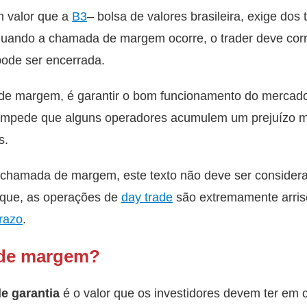
 valor que a
B3
– bolsa de valores brasileira, exige dos
uando a chamada de margem ocorre, o trader deve corre
pode ser encerrada.
e margem, é garantir o bom funcionamento do mercado
mpede que alguns operadores acumulem um prejuízo m
s.
a chamada de margem, este texto não deve ser conside
que, as operações de
day trade
são extremamente arris
razo
.
 de margem?
e garantia
é o valor que os investidores devem ter em