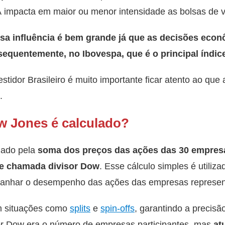
 impacta em maior ou menor intensidade as bolsas de va
ssa influência é bem grande já que as decisões ec
sequentemente, no Ibovespa, que é o principal índic
vestidor Brasileiro é muito importante ficar atento ao q
.
w Jones é calculado?
lado pela
soma dos preços das ações das 30 empre
te chamada divisor Dow
. Esse cálculo simples é utiliz
mpanhar o desempenho das ações das empresas represen
m situações como
splits
e
spin-offs
, garantindo a precisã
sor Dow era o número de empresas participantes, mas
at