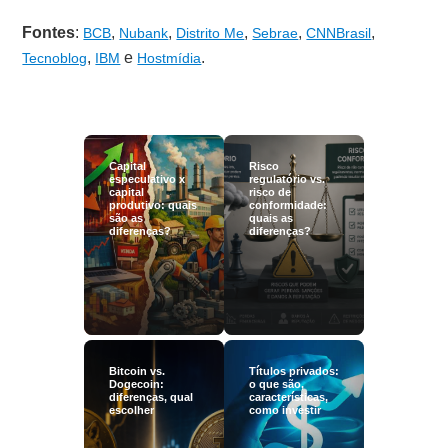
Fontes
:
,
,
,
,
,
BCB
Nubank
Distrito Me
Sebrae
CNNBrasil
,
e
.
Tecnoblog
IBM
Hostmídia
Capital
Risco
especulativo x
regulatório vs.
capital
risco de
produtivo: quais
conformidade:
são as
quais as
diferenças?
diferenças?
Bitcoin vs.
Títulos privados:
Dogecoin:
o que são,
diferenças, qual
características,
escolher
como investir