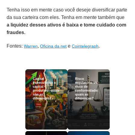
Tenha isso em mente caso você deseje diversificar parte
da sua carteira com eles. Tenha em mente também que
a liquidez desses ativos é baixa e tome cuidado com
fraudes.
Fontes:
,
e
.
Warren
Oficina da net
Cointelegraph
Capital
Risco
especulativo x
regulatório vs.
capital
risco de
produtivo: quais
conformidade:
são as
quais as
diferenças?
diferenças?