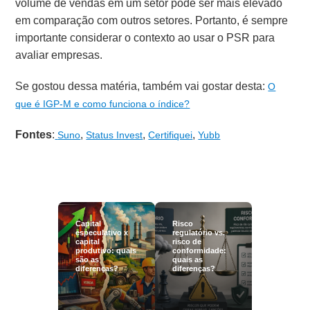
volume de vendas em um setor pode ser mais elevado
em comparação com outros setores. Portanto, é sempre
importante considerar o contexto ao usar o PSR para
avaliar empresas.
Se gostou dessa matéria, também vai gostar desta:
O
que é IGP-M e como funciona o índice?
Fontes
:
,
,
,
Suno
Status Invest
Certifiquei
Yubb
Capital
Risco
especulativo x
regulatório vs.
capital
risco de
produtivo: quais
conformidade:
são as
quais as
diferenças?
diferenças?