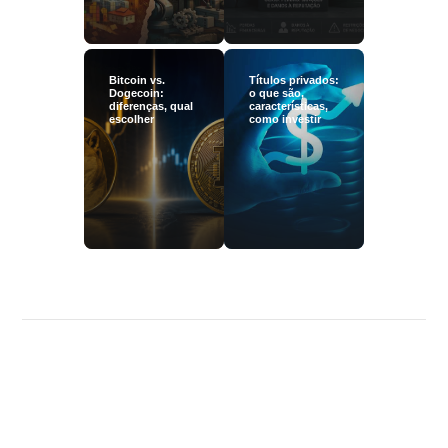
Bitcoin vs.
Títulos privados:
Dogecoin:
o que são,
diferenças, qual
características,
escolher
como investir