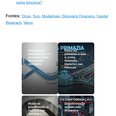
como funciona?
Fontes:
,
,
,
,
Onze
Toro
Modalmais
Dicionário Finaceiro
Capital
,
Reserach
Varos
Indicadores
Efeito da
antecedentes: o
primazia: o que
que são, como
é, como
funcionam,
funciona,
exemplos
impactos nas
finanças
Poder de
Desinformação
precificação: o
no mercado
que é, como
financeiro
funciona,