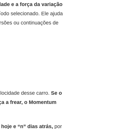
ade e a força da variação
íodo selecionado. Ele ajuda
versões ou continuações de
locidade desse carro.
Se o
ça a frear, o Momentum
hoje e “n” dias atrás,
por