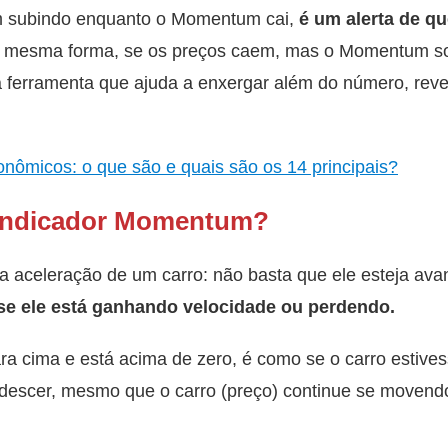
m subindo enquanto o Momentum cai,
é um alerta de qu
 mesma forma, se os preços caem, mas o Momentum sob
 ferramenta que ajuda a enxergar além do número, revel
onômicos: o que são e quais são os 14 principais?
 Indicador Momentum?
celeração de um carro: não basta que ele esteja ava
se ele está ganhando velocidade ou perdendo.
 cima e está acima de zero, é como se o carro estives
 descer, mesmo que o carro (preço) continue se movendo