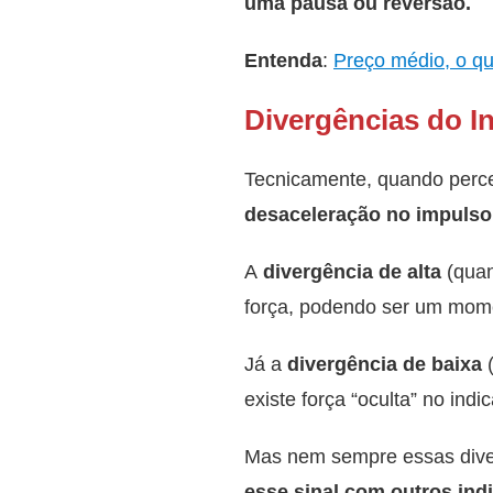
uma pausa ou reversão.
Entenda
:
Preço médio, o qu
Divergências do 
Tecnicamente, quando perc
desaceleração no impulso
A
divergência de alta
(quan
força, podendo ser um mome
Já a
divergência de baixa
(
existe força “oculta” no ind
Mas nem sempre essas diver
esse sinal com outros ind