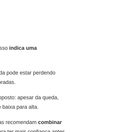
isso
indica uma
ida pode estar perdendo
pradas.
oposto: apesar da queda,
 baixa para alta.
stas recomendam
combinar
ara ter mais confiança antes