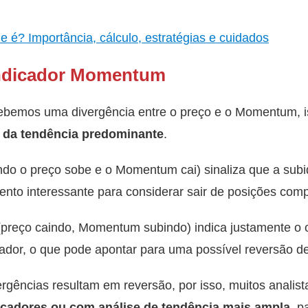
e é? Importância, cálculo, estratégias e cuidados
Indicador Momentum
ebemos uma divergência entre o preço e o Momentum, 
 da tendência predominante
.
do o preço sobe e o Momentum cai) sinaliza que a sub
nto interessante para considerar sair de posições com
preço caindo, Momentum subindo) indica justamente o 
icador, o que pode apontar para uma possível reversão de
gências resultam em reversão, por isso, muitos anali
icadores ou com análise de tendência mais ampla
, p