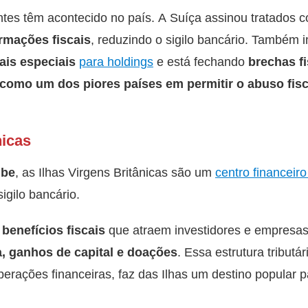
tes têm acontecido no país. A Suíça assinou tratados 
ormações fiscais
, reduzindo o sigilo bancário. Também
cais especiais
para holdings
e está fechando
brechas f
a como um dos piores países em permitir o abuso fis
nicas
ibe
, as Ilhas Virgens Britânicas são um
centro financeiro
igilo bancário.
e
benefícios fiscais
que atraem investidores e empresas
, ganhos de capital e doações
. Essa estrutura tribut
operações financeiras, faz das Ilhas um destino popular