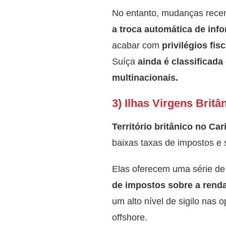
No entanto, mudanças recen
a troca automática de inf
acabar com
privilégios fis
Suíça
ainda é classificad
multinacionais.
3) Ilhas Virgens Britâ
Território britânico no Car
baixas taxas de impostos e s
Elas oferecem uma série d
de impostos sobre a renda
um alto nível de sigilo nas 
offshore.