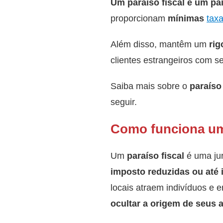
Um paraíso fiscal é um paí
proporcionam
mínimas
tax
Além disso, mantêm um
rig
clientes estrangeiros com s
Saiba mais sobre o
paraíso 
seguir.
Como funciona um 
Um
paraíso fiscal
é uma jur
imposto reduzidas ou até 
locais atraem indivíduos 
ocultar a origem de seus a