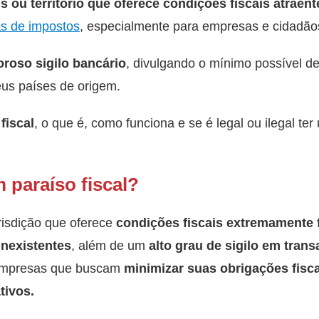
s ou território que oferece condições fiscais atraent
as de impostos
, especialmente para empresas e cidadãos
oroso sigilo bancário
, divulgando o mínimo possível d
eus países de origem.
fiscal
, o que é, como funciona e se é legal ou ilegal te
paraíso fiscal?
isdição que oferece
condições fiscais extremamente 
inexistentes
, além de um
alto grau de sigilo em tran
e empresas que buscam
minimizar suas obrigações fisca
tivos.