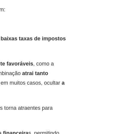
em:
e baixas taxas de impostos
te favoráveis
, como a
ombinação
atrai tanto
 em muitos casos, ocultar
a
as torna atraentes para
 financeira
s, permitindo