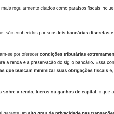
 mais regularmente citados como paraísos fiscais inclu
be, são conhecidas por suas
leis bancárias discretas 
zam-se por oferecer
condições tributárias extremamen
bre a renda e a preservação do sigilo bancário. Essa c
as que buscam minimizar suas obrigações fiscais
e,
 sobre a renda, lucros ou ganhos de capital
, o que 
cal garante um
alto grau de privacidade nas transações