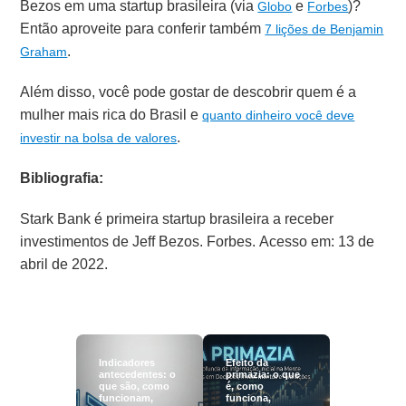
Bezos em uma startup brasileira (via
e
)?
Globo
Forbes
Então aproveite para conferir também
7 lições de Benjamin
.
Graham
Além disso, você pode gostar de descobrir quem é a
mulher mais rica do Brasil e
quanto dinheiro você deve
.
investir na bolsa de valores
Bibliografia:
Stark Bank é primeira startup brasileira a receber
investimentos de Jeff Bezos. Forbes. Acesso em: 13 de
abril de 2022.
Indicadores
Efeito da
antecedentes: o
primazia: o que
que são, como
é, como
funcionam,
funciona,