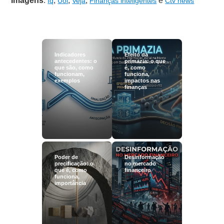
Imagens
:
,
,
,
e
Iq
Uol
Veja
Finanças inteligentes
Ctv news
Indicadores
Efeito da
antecedentes: o
primazia: o que
que são, como
é, como
funcionam,
funciona,
exemplos
impactos nas
finanças
Poder de
Desinformação
precificação: o
no mercado
que é, como
financeiro
funciona,
importância