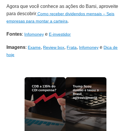
Agora que você conhece as ações do Barsi, aproveite
para descobrir
Como receber dividendos mensais – Seis
.
empresas para montar a carteira
Fontes
:
e
Infomoney
E-investidor
Imagens
:
,
,
,
e
Exame
Review box
Frata
Infomoney
Dica de
hoje
CDB a 135% do
Trump ficou
CDI compensa?
doidão e taxou o
Brasil
agressivamente