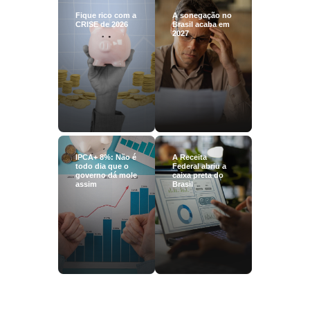
Fique rico com a
A sonegação no
CRISE de 2026
Brasil acaba em
2027
IPCA+ 8%: Não é
A Receita
todo dia que o
Federal abriu a
governo dá mole
caixa preta do
assim
Brasil