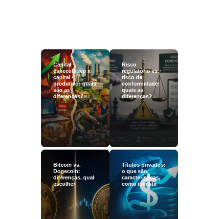
Capital
Risco
especulativo x
regulatório vs.
capital
risco de
produtivo: quais
conformidade:
são as
quais as
diferenças?
diferenças?
Bitcoin vs.
Títulos privados:
Dogecoin:
o que são,
diferenças, qual
características,
escolher
como investir