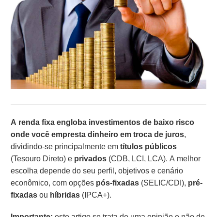
A renda fixa engloba investimentos de baixo risco
onde você empresta dinheiro em troca de juros
,
dividindo-se principalmente em
títulos públicos
(Tesouro Direto) e
privados
(CDB, LCI, LCA). A melhor
escolha depende do seu perfil, objetivos e cenário
econômico, com opções
pós-fixadas
(SELIC/CDI),
pré-
fixadas
ou
híbridas
(IPCA+).
Importante:
este artigo se trata de uma opinião e não de