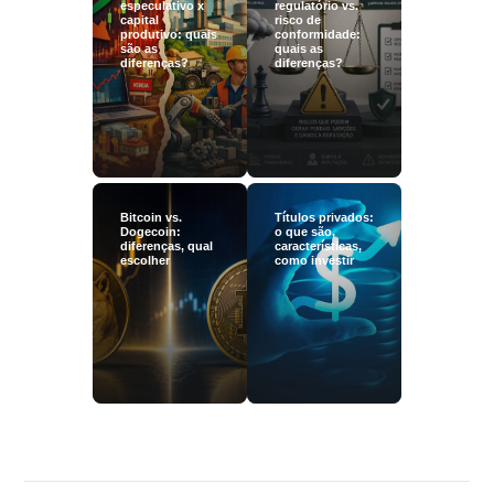
especulativo x
regulatório vs.
capital
risco de
produtivo: quais
conformidade:
são as
quais as
diferenças?
diferenças?
Bitcoin vs.
Títulos privados:
Dogecoin:
o que são,
diferenças, qual
características,
escolher
como investir