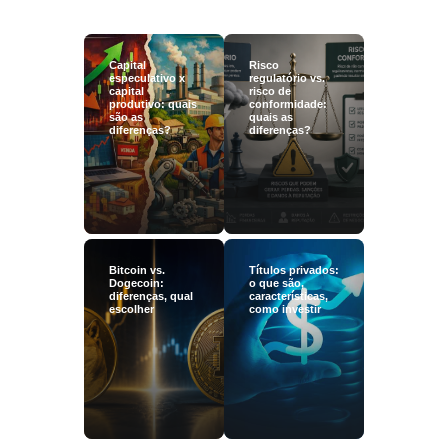
Capital
Risco
especulativo x
regulatório vs.
capital
risco de
produtivo: quais
conformidade:
são as
quais as
diferenças?
diferenças?
Bitcoin vs.
Títulos privados:
Dogecoin:
o que são,
diferenças, qual
características,
escolher
como investir