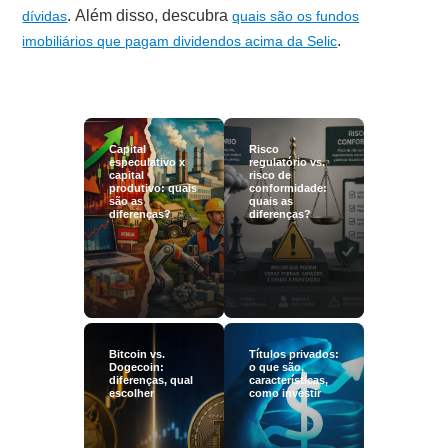
. Além disso, descubra
dívidas
quais são os fundos
.
imobiliários que pagam dividendos acima da Selic
Capital
Risco
especulativo x
regulatório vs.
capital
risco de
produtivo: quais
conformidade:
são as
quais as
diferenças?
diferenças?
Bitcoin vs.
Títulos privados:
Dogecoin:
o que são,
diferenças, qual
características,
escolher
como investir